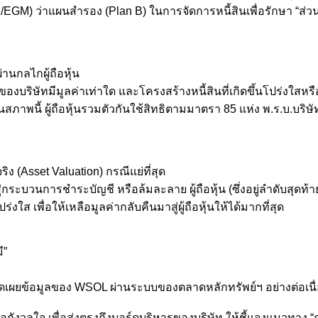
/EGM) ว่าแผนสำรอง (Plan B) ในการจัดการหนี้สินเพื่อรักษา “ส่วน
านกลไกผู้ถือหุ้น
ู่ของบริษัทมีมูลค่าเท่าใด และโครงสร้างหนี้สินที่เกิดขึ้นโปร่งใ
ในสภาพนี้ ผู้ถือหุ้นรวมตัวกันใช้สิทธิตามมาตรา 85 แห่ง พ.ร.บ.บร
ิง (Asset Valuation) กรณีแย่ที่สุด
ระบวนการชำระบัญชี หรือล้มละลาย ผู้ถือหุ้น (ซึ่งอยู่ลำดับสุดท้าย
ส เพื่อให้เหลือมูลค่ากลับคืนมาสู่ผู้ถือหุ้นให้ได้มากที่สุด
ี”
ิดเผยข้อมูลของ WSOL ผ่านระบบของตลาดหลักทรัพย์ฯ อย่างต่อเนื่อ
กังวลใจ เพื่อส่งตรงถึงบอร์ดบริหารของบริษัท ให้ชี้แจงแนวทาง 