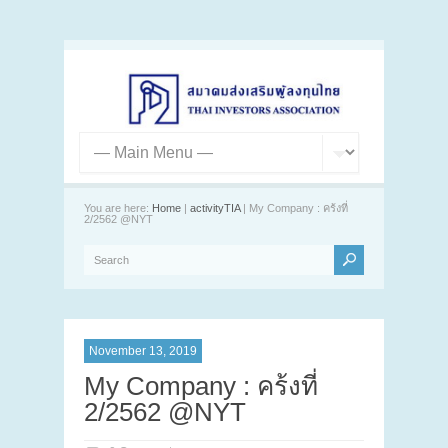
You are here:
Home
|
activityTIA
| My Company : คร้งที่
2/2562 @NYT
November 13, 2019
My Company : คร้งที่
2/2562 @NYT