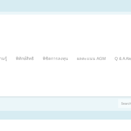
ามรู้
พิทักษ์สิทธิ
พิชิตการลงทุน
ผลคะแนน AGM
Q & A Al