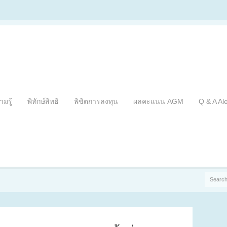
ามรู้
พิทักษ์สิทธิ
พิชิตการลงทุน
ผลคะแนน AGM
Q & A Al