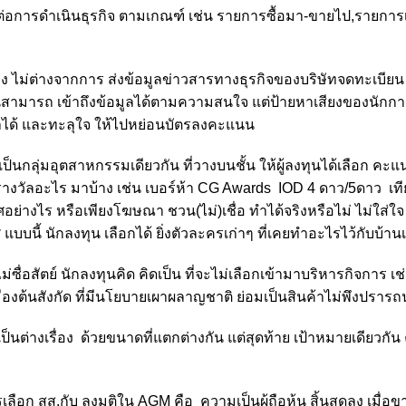
ัญ ต่อการดำเนินธุรกิจ ตามเกณฑ์ เช่น รายการซื้อมา-ขายไป,รายการ
ไม่ต่างจากการ ส่งข้อมูลข่าวสารทางธุรกิจของบริษัทจดทะเบียน 
ามารถ เข้าถึงข้อมูลได้ตามความสนใจ แต่ป้ายหาเสียงของนักการ
ำได้ และทะลุใจ ให้ไปหย่อนบัตรลงคะแนน
เป็นกลุ่มอุตสาหกรรมเดียวกัน ที่วางบนชั้น ให้ผู้ลงทุนได้เลือก คะแ
้รางวัลอะไร มาบ้าง เช่น เบอร์ห้า CG Awards IOD 4 ดาว/5ดาว 
งไร หรือเพียงโฆษณา ชวน(ไม่)เชื่อ ทำได้จริงหรือไม่ ไม่ใส่ใจ
ี้ นักลงทุน เลือกได้ ยิ่งตัวละครเก่าๆ ที่เคยทำอะไรไว้กับบ้าน
 ไม่ซื่อสัตย์ นักลงทุนคิด คิดเป็น ที่จะไม่เลือกเข้ามาบริหารกิจการ เช
ืองต้นสังกัด ที่มีนโยบายเผาผลาญชาติ ย่อมเป็นสินค้าไม่พึงปราร
ป็นต่างเรื่อง ด้วยขนาดที่แตกต่างกัน แต่สุดท้าย เป้าหมายเดียวกัน
เลือก สส.กับ ลงมติใน AGM คือ ความเป็นผู้ถือหุ้น สิ้นสุดลง เมื่