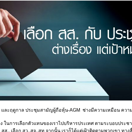
ง และฤดูกาล ประชุมสามัญผู้ถือหุ้น-AGM ช่างมีความเหมือน ความต
าง ในการเลือกตัวแทนของเราไปบริหารประเทศ ตามระบอบประชาธิ
ลือก สส., เลือก สว.,สจ.,สท จากนั้น เราก็ได้แต่เฝ้าติดตามพวกเขา ทา