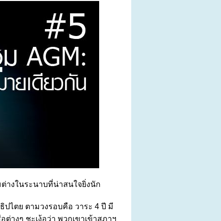
่างในระนาบที่น่าสนใจยิ่งนัก
ปไตย ตามวงรอบคือ วาระ 4 ปี มี
งสื่อต่างๆ ชะเง้อว่า พวกเขาเข้าสภาฯ